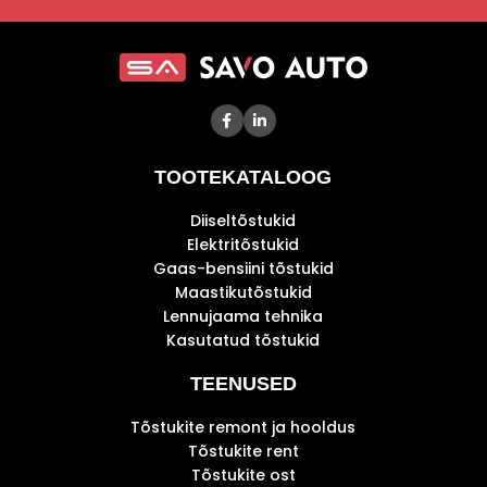
TOOTEKATALOOG
Diiseltõstukid
Elektritõstukid
Gaas-bensiini tõstukid
Maastikutõstukid
Lennujaama tehnika
Kasutatud tõstukid
TEENUSED
Tõstukite remont ja hooldus
Tõstukite rent
Tõstukite ost