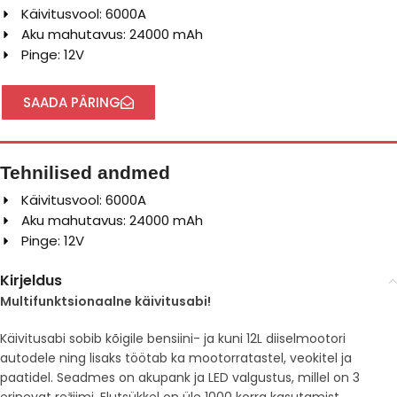
Käivitusvool: 6000A
Aku mahutavus: 24000 mAh
Pinge: 12V
SAADA PÄRING
Tehnilised andmed
Käivitusvool: 6000A
Aku mahutavus: 24000 mAh
Pinge: 12V
Kirjeldus
Multifunktsionaalne käivitusabi!
Käivitusabi sobib kõigile bensiini- ja kuni 12L diiselmootori
autodele ning lisaks töötab ka mootorratastel, veokitel ja
paatidel. Seadmes on akupank ja LED valgustus, millel on 3
erinevat režiimi. Elutsükkel on üle 1000 korra kasutamist.