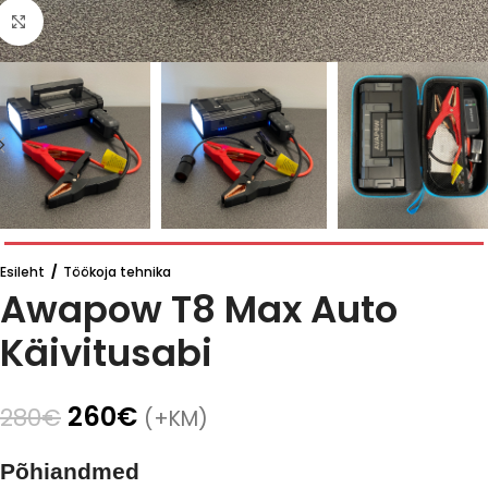
Click to enlarge
Esileht
/
Töökoja tehnika
Awapow T8 Max Auto
Käivitusabi
260
€
280
€
(+KM)
Põhiandmed