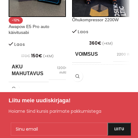
Õhukompressor 2200W
T
-12%
Awapow E5 Pro auto
Laos
käivitusabi
360
€
(+KM)
Laos
VOIMSUS
2200 W
150
€
170
€
(+KM)
AKU
12000
mAh
MAHUTAVUS
MAHT
100 L
PINGE
12V
TOOTMISAASTA
2023
Liitu meie uudiskirjaga!
Hoiame Sind kursis parimate pakkumistega
KAIVITUSVOOL
2000A
KAAL
62 kg
PINGEVAHEMIK
220V