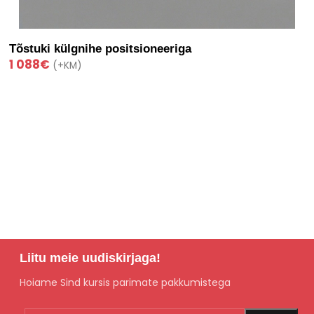
Tõstuki külgnihe positsioneeriga
1 088
€
(+KM)
Liitu meie uudiskirjaga!
Hoiame Sind kursis parimate pakkumistega