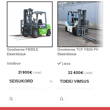
Goodsense FB30LE
Goodsense TCF FB30-PH
G
Elektritõstuk
Elektritõstuk
E
Saabuv
Laos
21 900
€
22 400
€
(+KM)
(+KM)
SEISUKORD
Uus
TOIDE/ VIMSUS
TOIDE/ VIMSUS
SEISUKORD
Uus