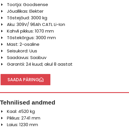
Tootja: Goodsense
Jõuallikas: Elekter
Tõstejõud: 3000 kg
Aku: 309V/ 96Ah CATL Li-Ion
Kahvli pikkus: 1070 mm
Tõstekõrgus: 3000 mm
Mast: 2-osaline
Seisukord: Uus
Saadavus: Saabuv
Garantii: 24 kuud; akul 8 aastat
SAADA PÄRING
Tehnilised andmed
Kaal: 4520 kg
Pikkus: 2741 mm
Laius: 1230 mm