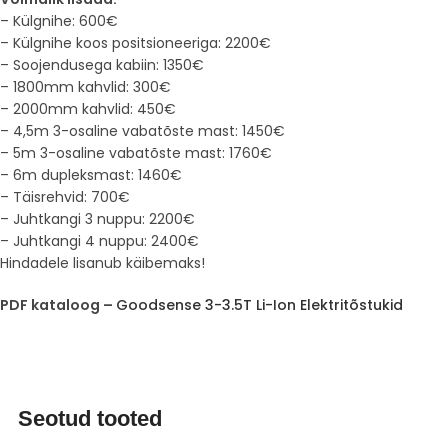
– Külgnihe: 600€
– Külgnihe koos positsioneeriga: 2200€
– Soojendusega kabiin: 1350€
– 1800mm kahvlid: 300€
– 2000mm kahvlid: 450€
– 4,5m 3-osaline vabatõste mast: 1450€
– 5m 3-osaline vabatõste mast: 1760€
– 6m dupleksmast: 1460€
– Täisrehvid: 700€
– Juhtkangi 3 nuppu: 2200€
– Juhtkangi 4 nuppu: 2400€
Hindadele lisanub käibemaks!
PDF kataloog –
Goodsense 3-3.5T Li-Ion Elektritõstukid
Seotud tooted