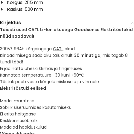
Kõrgus: 2115 mm
Raskus: 500 mm
Kirjeldus
Täiesti uued CATL Li-Ion akudega Goodsense Elektritõstukid
nüüd saadaval!
309V/ 96Ah kõrgpingega
CATL
akud
Kiirlaadimisega saab aku täis ainult
30 minutiga
, mis tagab 8
tundi tööd!
Ei jää hätta üheski kliimas ja tingimuses
Kannatab temperatuure -30 kuni +60°C
Tõstuk peab vastu kõrgele niiskusele ja vihmale
Elektritõstuki eelised
Madal müratase
Sobilik siseruumides kasutamiseks
Ei erita heitgaase
Keskkonnasõbralik
Madalad hoolduskulud
Võimalik lisada: