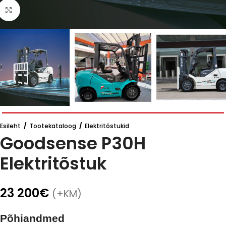
Click to enlarge
Esileht
/
Tootekataloog
/
Elektritõstukid
Goodsense P30H
Elektritõstuk
23 200
€
(+KM)
Põhiandmed