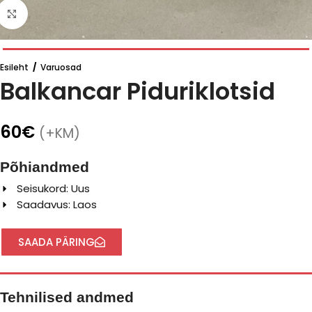
Click to enlarge
Esileht
/
Varuosad
Balkancar Piduriklotsid
60
€
(+KM)
Põhiandmed
Seisukord: Uus
Saadavus: Laos
SAADA PÄRING
Tehnilised andmed