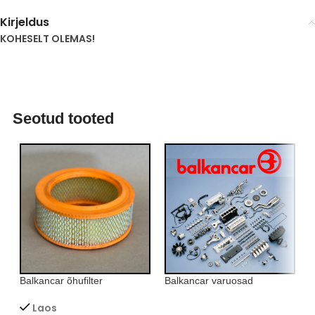
Kirjeldus
KOHESELT OLEMAS!
Seotud tooted
Balkancar õhufilter
B
Balkancar varuosad
Laos